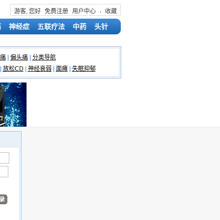
,
游客, 您好
免费注册
用户中心
收藏
痛
神经症
五联疗法
中药
头针
痛
|
偏头痛
|
分类导航
|
放松CD
|
神经衰弱
|
面瘫
|
失眠抑郁