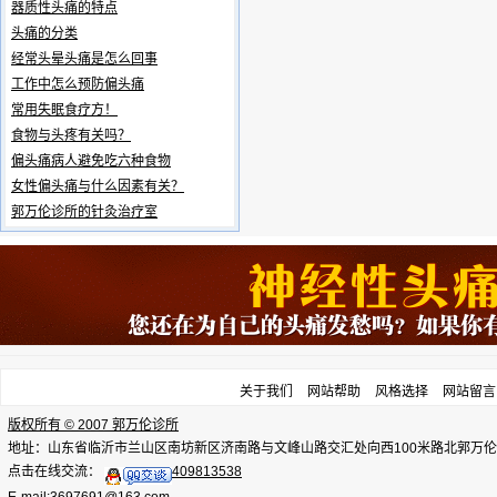
器质性头痛的特点
头痛的分类
经常头晕头痛是怎么回事
工作中怎么预防偏头痛
常用失眠食疗方！
食物与头疼有关吗？
偏头痛病人避免吃六种食物
女性偏头痛与什么因素有关？
郭万伦诊所的针灸治疗室
关于我们
网站帮助
风格选择
网站留言
版权所有 © 2007 郭万伦诊所
地址：山东省临沂市兰山区南坊新区济南路与文峰山路交汇处向西100米路北郭万伦诊所，电话：
点击在线交流：
409813538