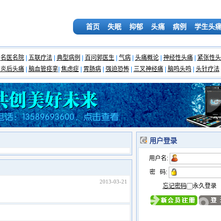
首页
失眠
抑郁
头痛
病例
学生头
名医名院
|
五联疗法
|
典型病例
|
百问郭医生
|
气病
|
头痛概论
|
神经性头痛
|
紧张性头
脑炎后头痛
|
脑血管痉挛
|
焦虑症
|
胃肠病
|
强迫恐怖
|
三叉神经痛
|
脑鸣头鸣
|
头针疗法
用户登录
用户名:
密 码:
2013-03-21
忘记密码
永久登录