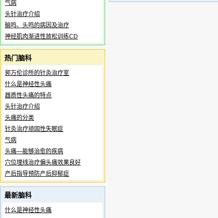
气病
头针治疗介绍
脑鸣、头鸣的病因及治疗
神经肌肉渐进性放松训练CD
热门脑科
郭万伦诊所的针灸治疗室
什么是神经性头痛
器质性头痛的特点
头针治疗介绍
头痛的分类
针灸治疗顽固性失眠症
气病
头痛—能够治愈的疾病
穴位埋线治疗偏头痛效果良好
产后指导预防产后抑郁症
最新脑科
什么是神经性头痛