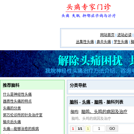
网站首页
|
进站必读
|
丛集性头痛
|
鼻炎头痛
|
学生头痛
|
推荐脑科
分类导航
什么是神经性头痛
器质性头痛的特点
脑科
-
头痛
-
脑鸣
- 脑科列表
头痛的分类
脑鸣、头鸣的病因及治疗
[
脑鸣
]
郭万伦诊所的针灸治疗室
脑鸣、头鸣的病因及治疗
脑炎后头痛
头痛—能够治愈的疾病
1
1/1
1