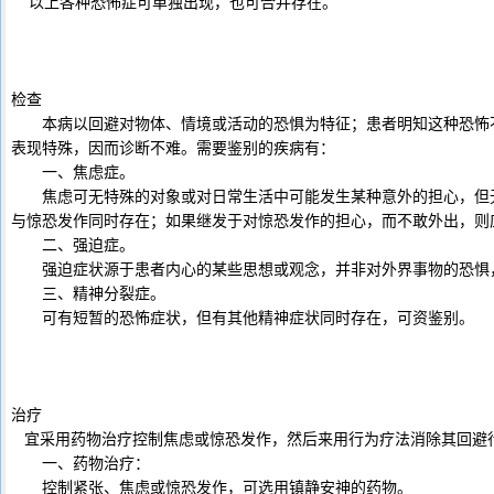
以上各种恐怖症可单独出现，也可合并存在。
检查
本病以回避对物体、情境或活动的恐惧为特征；患者明知这种恐怖不
表现特殊，因而诊断不难。需要鉴别的疾病有：
一、焦虑症。
焦虑可无特殊的对象或对日常生活中可能发生某种意外的担心，但无
与惊恐发作同时存在；如果继发于对惊恐发作的担心，而不敢外出，则
二、强迫症。
强迫症状源于患者内心的某些思想或观念，并非对外界事物的恐惧
三、精神分裂症。
可有短暂的恐怖症状，但有其他精神症状同时存在，可资鉴别。
治疗
宜采用药物治疗控制焦虑或惊恐发作，然后来用行为疗法消除其回避
一、药物治疗：
控制紧张、焦虑或惊恐发作，可选用镇静安神的药物。