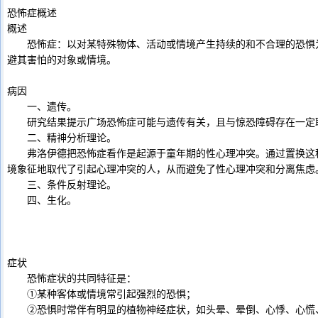
恐怖症概述
概述
恐怖症：以对某特殊物体、活动或情境产生持续的和不合理的恐惧为
避其害怕的对象或情境。
病因
一、遗传。
研究结果提示广场恐怖症可能与遗传有关，且与惊恐障碍存在一定
二、精神分析理论。
弗洛伊德把恐怖症看作是起源于童年期的性心理冲突。通过置换这种
境象征地取代了引起心理冲突的人，从而避免了性心理冲突和分离焦虑
三、条件反射理论。
四、生化。
症状
恐怖症状的共同特征是：
①某种客体或情境常引起强烈的恐惧；
②恐惧时常伴有明显的植物神经症状，如头晕、晕倒、心悸、心慌