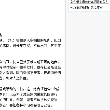
女性偏头痛与什么因素有关？
郭万伦诊所的针灸治疗室
所。
、飞机；害怕到人多拥挤的场所，如剧
的病例，可长年在家，不敢出门；甚至在
出丑，使自己处于难堪或窘困的地步。
写字时控制不住手发抖，或在社交场合结
别人看到，因而惴惴不安者，称赤面恐怖
者，称对人恐怖症。
或活动的害怕。这一综合征包含3个成
本身；以及为了减轻焦虑采取的回避行
怕的后果。例如：患者不敢接触尖锐物
水去；害怕各种小动物会咬自己等。