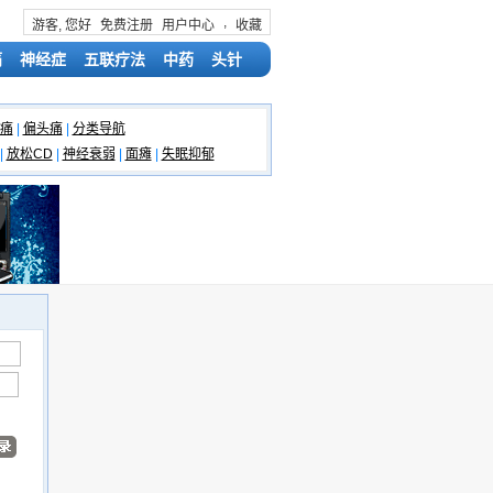
,
游客, 您好
免费注册
用户中心
收藏
痛
神经症
五联疗法
中药
头针
痛
|
偏头痛
|
分类导航
|
放松CD
|
神经衰弱
|
面瘫
|
失眠抑郁