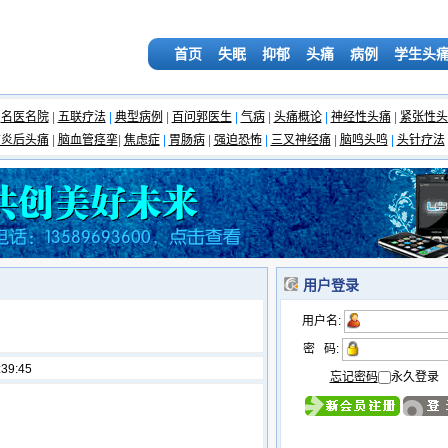
首页
失眠
抑郁
头痛
病例
学生头
名医名院
|
五联疗法
|
典型病例
|
百问郭医生
|
气病
|
头痛概论
|
神经性头痛
|
紧张性头
脑炎后头痛
|
脑血管痉挛
|
焦虑症
|
胃肠病
|
强迫恐怖
|
三叉神经痛
|
脑鸣头鸣
|
头针疗法
用户登录
用户名:
密 码:
:39:45
忘记密码
永久登录