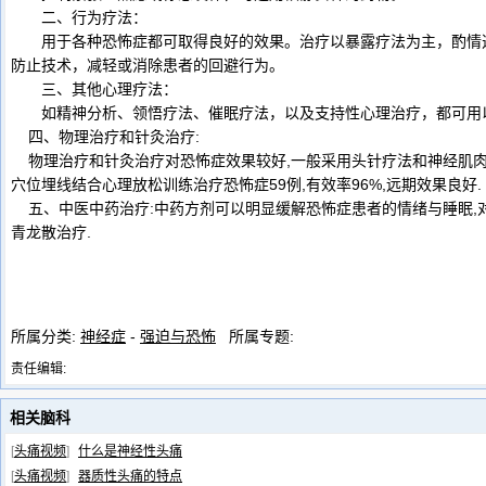
二、行为疗法：
用于各种恐怖症都可取得良好的效果。治疗以暴露疗法为主，酌情选
防止技术，减轻或消除患者的回避行为。
三、其他心理疗法：
如精神分析、领悟疗法、催眠疗法，以及支持性心理治疗，都可用
四、物理治疗和针灸治疗:
物理治疗和针灸治疗对恐怖症效果较好,一般采用头针疗法和神经肌肉
穴位埋线结合心理放松训练治疗恐怖症59例,有效率96%,远期效果良好.
五、中医中药治疗:中药方剂可以明显缓解恐怖症患者的情绪与睡眠,
青龙散治疗.
所属分类:
神经症
-
强迫与恐怖
所属专题:
责任编辑:
相关脑科
[
头痛视频
]
什么是神经性头痛
[
头痛视频
]
器质性头痛的特点