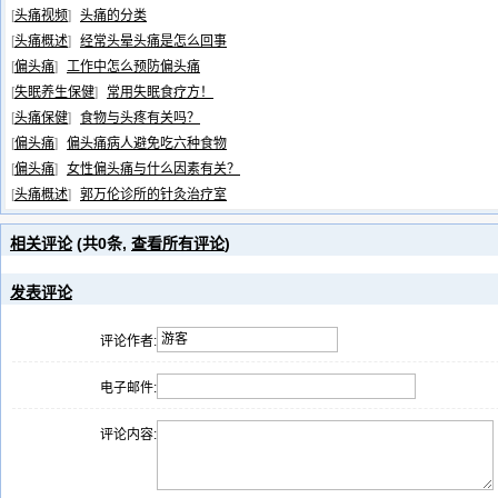
[
头痛视频
]
头痛的分类
[
头痛概述
]
经常头晕头痛是怎么回事
[
偏头痛
]
工作中怎么预防偏头痛
[
失眠养生保健
]
常用失眠食疗方！
[
头痛保健
]
食物与头疼有关吗？
[
偏头痛
]
偏头痛病人避免吃六种食物
[
偏头痛
]
女性偏头痛与什么因素有关？
[
头痛概述
]
郭万伦诊所的针灸治疗室
相关评论
(共
0
条,
查看所有评论
)
发表评论
评论作者:
电子邮件:
评论内容: