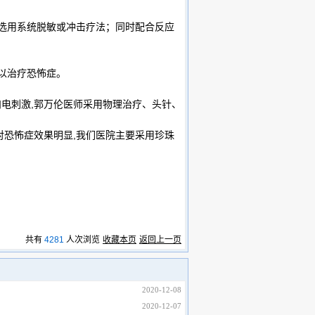
用系统脱敏或冲击疗法；同时配合反应
以治疗恐怖症。
电刺激,郭万伦医师采用物理治疗、头针、
对恐怖症效果明显,我们医院主要采用珍珠
共有
4281
人次浏览
收藏本页
返回上一页
2020-12-08
2020-12-07