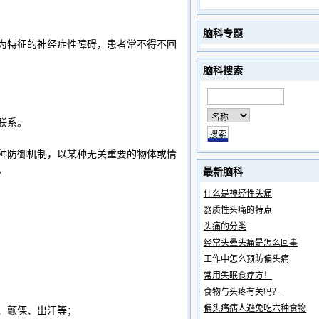
脑科专题
特征的神经症性障碍，患者常不得不回
脑科搜索
联系。
防御机制，以某种无关重要的物体或情
。
最新脑科
什么是神经性头痛
器质性头痛的特点
头痛的分类
经常头晕头痛是怎么回事
工作中怎么预防偏头痛
常用失眠食疗方！
食物与头疼有关吗？
偏头痛病人避免吃六种食物
、颤傈、出汗等；