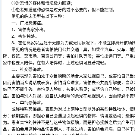
③对恐惧的客体和情境极力回避；
④患者知道这种恐惧是过分的或不必要的，但不能控制。
常见的临床类型有以下三种：
一、广场恐怖症。
1、害怕离家外出。
2、害怕独处。
3、害怕离家以后处于无能为力或无助状况下，不能立即离开该场
常见的情况是患者害怕使用公共交通工具，如乘坐汽车、火车、地铁
院、餐馆、菜市场、百货公司等；害怕排队等候；害怕出远门等。严重
家中也要人陪伴。在有人陪伴时，上述恐惧可显著减轻。
二、社交恐饰症。
主要表现为害怕处于众目睽睽的场合大家注视自己；或害怕自己当众
因而害怕当众说话或表演，害怕当众进食，害怕去公共厕所解便，当众
结巴巴不能作答。害怕见人脸红，被别人看见；或坚信自己脸红，已被
症。害怕与别人对视，或自认为眼睛的余光在窥视别人，因而惶恐不安
三、单纯恐怖症。
或称特殊恐怖症。表现为对以上两种类型以外的某些特殊物体、情境
分：预期焦虑，即担心自己会遇见引起恐惧的物体、情境或活动；恐惧
为。患者害怕的往往不是与这些物体接触，而是担心接触之后会产生可
品，害怕会用这种物品伤害别人：不敢过桥，害怕桥会坍塌，自己掉下