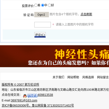
差
中
好
投票评价:
图片包含4个随机字符，
点击刷新
验 证 码:
请输入上面图片中的随机字符
评论(
C
)
关于我们
网站帮助
风格选择
网站留言
版权所有 © 2007 郭万伦诊所
地址：山东省临沂市兰山区南坊新区济南路与文峰山路交汇处向西100米路北郭万伦诊所，电话：
点击在线交流：
409813538
E-mail:
3697691@163.com
京ICP备06028306号，鲁公网安备 37130202371402号