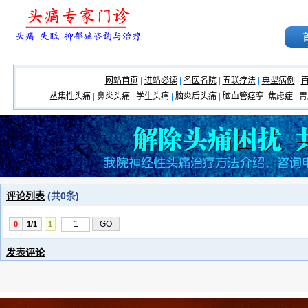
网站首页
|
进站必读
|
名医名院
|
五联疗法
|
典型病例
|
丛集性头痛
|
鼻炎头痛
|
学生头痛
|
脑炎后头痛
|
脑血管痉挛
|
焦虑症
|
胃
评论列表
(共
0
条)
0
1/1
1
发表评论